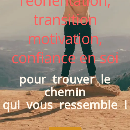
réorientation,
transition
motivation,
confiance en soi
pour trouver le
chemin
qui vous ressemble !